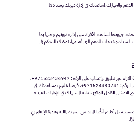
 الدعم والخيارات لمساعدتك في إدارة ديونك وسدادها
تحدة، جهودها لمساعدة الأفراد على إدارة ديونهم وحلها بما
 السداد وخدمات الدعم التي نُقدمها، يُمكنك التحكم في
للمزيد من المعلومات حول كيفية إدارة وسداد ديونك، تواصل مع وكالة التزام عبر تطبيق واتساب على الرقم: 971523436947+،
أو راسل هذا البريد الإلكتروني: help@eltezam.ae، أو اتصل بنا على الرقم: 971524480741+. فريقنا مُلتزم بمساعدتك في
الامتثال الكامل للوائح حماية المستهلك في الإمارات العربية
، بل تُطلق أيضًا المزيد من الحرية المالية وقدرة الإنفاق في
ًا.