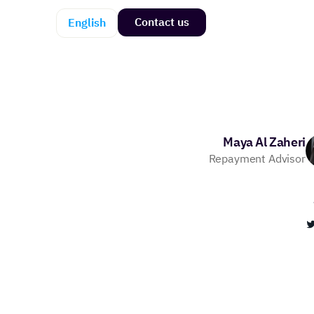
Contact us
English
Maya Al Zaheri
Repayment Advisor