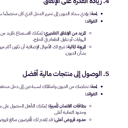
4. زيادة القدرة على الإنفاق
لمحة:
يؤدي سداد الديون إلى تحرير الدخل الذي كان مخصصًا سابقً
الفوائد:
المزيد من الإنفاق التقديري:
يُمكنك الاستمتاع بالمزيد من 
الهوايات أو تناول الطعام في الخارج.
المرونة المالية:
تتيح لك الأموال الإضافية أن تكون أكثر مرو
بشأن الديون.
5. الوصول إلى منتجات مالية أفضل
لمحة:
تخلصك من الديون وامتلاكك لنسبة دين إلى دخل منخفضة ي
الفوائد:
بطاقات الائتمان المُميزة:
يُمكنك التأهل للحصول على بط
وحدود ائتمانية أعلى
حدود قروض أعلى:
قد يُقدم لك المُقرضون مبالغ قروض