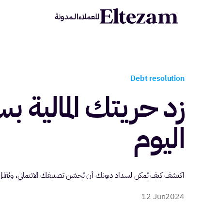
للعملاء
الـمدونة
Debt resolution
زد حريتك المالية ب
اليوم
اكتشف كيف يُمكن لسداد ديونك أن يُحسّن تصنيفك الائتماني، ويُقلل من
12 Jun
2024