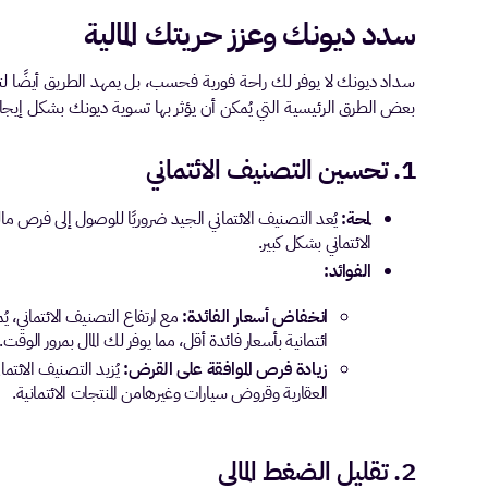
سدد ديونك وعزز حريتك المالية
سداد ديونك لا يوفر لك راحة فورية فحسب، بل يمهد الطريق أيضًا لتحق
بعض الطرق الرئيسية التي يُمكن أن يؤثر بها تسوية ديونك بشكل إيجا
1. تحسين التصنيف الائتماني
لمحة:
يُعد التصنيف الائتماني الجيد ضروريًا للوصول إلى فرص 
الائتماني بشكل كبير.
الفوائد:
انخفاض أسعار الفائدة:
مع ارتفاع التصنيف الائتماني،
ائتمانية بأسعار فائدة أقل، مما يوفر لك المال بمرور الوقت.
زيادة فرص الموافقة على القرض:
يُزيد التصنيف الائت
العقارية وقروض سيارات وغيرهامن المنتجات الائتمانية.
2. تقليل الضغط المالي